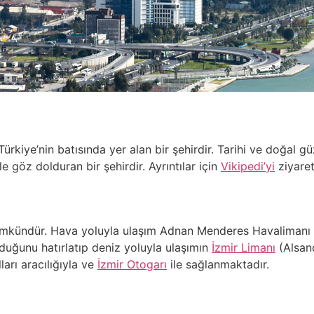
ürkiye’nin batısında yer alan bir şehirdir. Tarihi ve doğal güz
e göz dolduran bir şehirdir. Ayrıntılar için
Vikipedi’yi
ziyaret
mümkündür. Hava yoluyla ulaşım Adnan Menderes Havalimanı 
duğunu hatırlatıp deniz yoluyla ulaşımın
İzmir Limanı
(Alsanc
arı aracılığıyla ve
İzmir Otogarı
ile sağlanmaktadır.