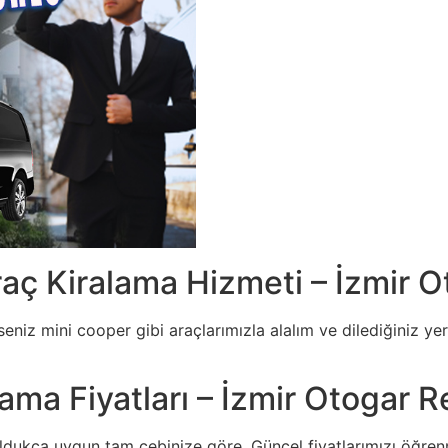
raç Kiralama Hizmeti – İzmir 
eniz mini cooper gibi araçlarımızla alalım ve dilediğiniz yer
ama Fiyatları – İzmir Otogar R
oldukça uygun tam cebinize göre. Güncel fiyatlarımızı öğren