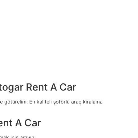
Otogar Rent A Car
e götürelim. En kaliteli şoförlü araç kiralama
ent A Car
mek için arayın;