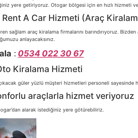
iniz yere getiriyoruz. Otogar bölgesi için en hızlı hizmeti v
r Rent A Car Hizmeti (Araç Kirala
ren sağlam araç kiralama firmalarını barındırıyoruz. Bizden 
duğumuzu anlayacaksınız.
ala
:
0534 022 30 67
 Oto Kiralama Hizmeti
çıkacak güler yüzlü müşteri hizmetleri personeli sayesinde hı
nforlu araçlarla hizmet veriyoruz
togar’dan alarak istediğiniz yere götürebiliriz.