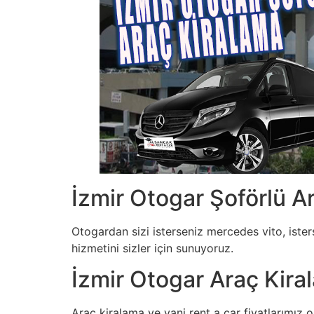
İzmir Otogar Şoförlü A
Otogardan sizi isterseniz mercedes vito, isters
hizmetini sizler için sunuyoruz.
İzmir Otogar Araç Kiral
Araç kiralama ve yani rent a car fiyatlarımız 